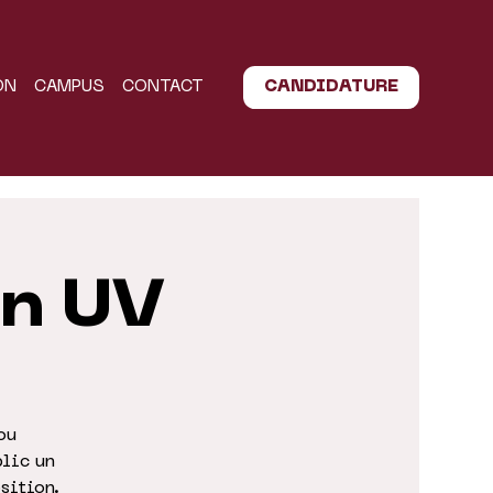
ON
CAMPUS
CONTACT
CANDIDATURE
on UV
ou
blic un
sition.