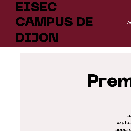
EISEC
CAMPUS DE
A
DIJON
Prem
L
exploi
appare