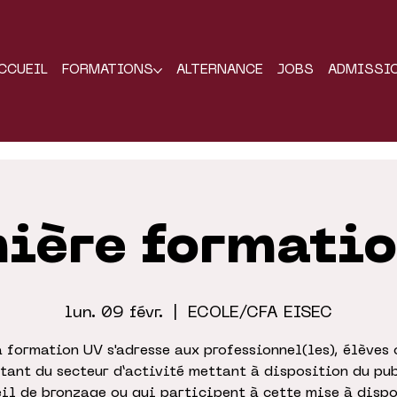
CCUEIL
FORMATIONS
ALTERNANCE
JOBS
ADMISSI
ière formati
lun. 09 févr.
  |  
ECOLE/CFA EISEC
a formation UV s'adresse aux professionnel(les), élèves 
tant du secteur d’activité mettant à disposition du pu
il de bronzage ou qui participent à cette mise à dispo