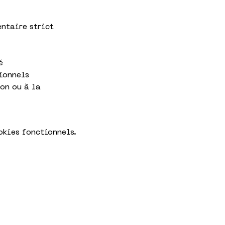
ntaire strict 
é
ionnels 
on ou à la 
okies fonctionnels.