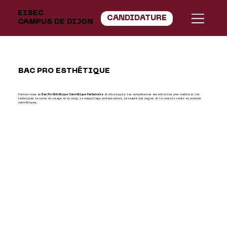
EISEC
CANDIDATURE
CAMPUS DE DIJON
BAC PRO ESTHÉTIQUE
Formez-vous au
Bac Pro Esthétique Cosmétique Parfumerie
et développez les compétences essentielles pour maîtriser les
techniques de soins du visage et du corps, le maquillage professionnel, la beauté des ongles et le conseil-vente en produits
cosmétiques.