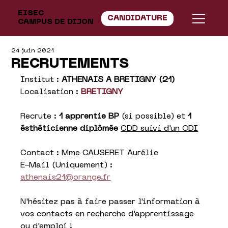
EISEC
CANDIDATURE
CAMPUS DE DIJON
24 juin 2021
RECRUTEMENTS
Institut : 
ATHENAIS A BRETIGNY (21)
Localisation : 
BRETIGNY
Recrute :
 1 apprentie BP
 (si possible) et 
1 
ésthéticienne diplômée
CDD suivi d'un CDI
Contact : Mme CAUSERET Aurélie
E-Mail (Uniquement) : 
athenais21@orange.fr
N'hésitez pas à faire passer l'information à 
vos contacts en recherche d'apprentissage 
ou d'emploi !