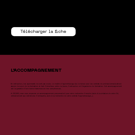
Télécharger la fiche
L'ACCOMPAGNEMENT
En entreprise, les apprenants ne sont pas seuls. Le maître d’apprentissage (ou le tuteur pour les contrats de professionnalisation)
assure le suivi de la formation et fait l’interface entre le jeune, l’entreprise et l’organisme de formation. Cet accompagnement
est la garantie d’une bonne transmission des compétences.
A l’EISEC, nous vous proposons un accompagnement personnalisé pour votre recherche d’emploi (aide à la création de votre CV,
entraînement aux entretiens d’embauche, aide à la recherche de votre contrat d’apprentissage…).