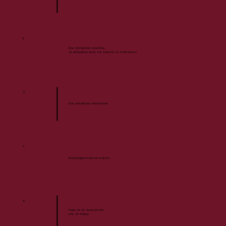
2
Des formations concrètes
en adéquation avec les besoins de l’entreprise
3
Des formations rémunérées
4
Accompagnement sur mesure
5
Frais de 1er équipement
pris en charge