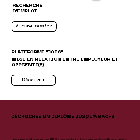
RECHERCHE
D'EMPLOI
Aucune session
PLATEFORME "JOBS"
MISE EN RELATION ENTRE EMPLOYEUR ET
APPRENTI(E)
Découvrir
DÉCROCHEZ UN DIPLÔME JUSQU'À BAC+2
L’autre avantage de l’alternance au sein de l’EISEC est qu’on peut obtenir un diplôme ou une qualification allant du niveau CAP à