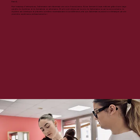
Bac+2.
Pour beaucoup d’entreprises, l’alternance est désormais une voie d’excellence. Elles forment à leurs métiers grâce à une large
palette de diplômes et de formations en alternance. Et qu'il soit obtenu par la voie de l'alternance ou par la voie scolaire, le
diplôme est identique et présente la même reconnaissance à la différence près que l'alternant va pouvoir se démarquer par une
première expérience professionnelle !