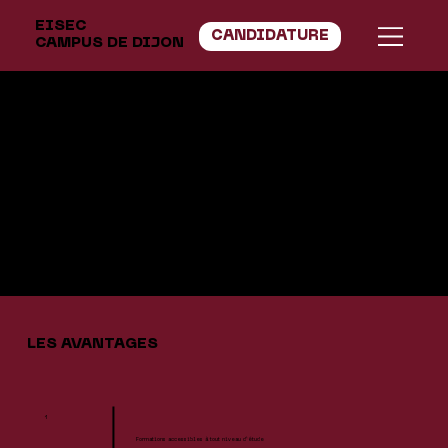
EISEC
CANDIDATURE
CAMPUS DE DIJON
ALTERNANCE
L'alternance vous garantit une expérience professionnelle orientée vers l’avenir et la réussite de votre projet
professionnel.
LES AVANTAGES
1
Formations accessibles à tout niveau d’étude